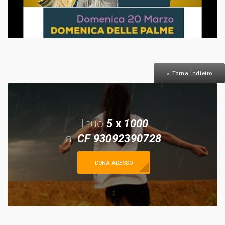
« Torna indietro
Il tuo
5
x
1000
al
CF 93092390728
DONA ADESSO