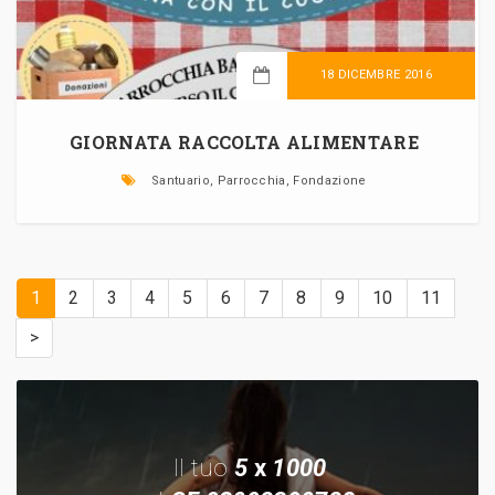
18 DICEMBRE 2016
LEGGI TUTTO
GIORNATA RACCOLTA ALIMENTARE
Santuario, Parrocchia, Fondazione
1
2
3
4
5
6
7
8
9
10
11
>
Il tuo
5
x
1000