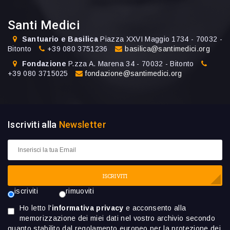
Santi Medici
Santuario e Basilica
Piazza XXVI Maggio 1734 - 70032 -
Bitonto
+39 080 3751236
basilica@santimedici.org
Fondazione
P.zza A. Marena 34 - 70032 - Bitonto
+39 080 3715025
fondazione@santimedici.org
Iscriviti alla
Newsletter
ISCRIVITI
iscriviti
rimuoviti
Ho letto l'
informativa privacy
e acconsento alla
memorizzazione dei miei dati nel vostro archivio secondo
quanto stabilito dal regolamento europeo per la protezione dei