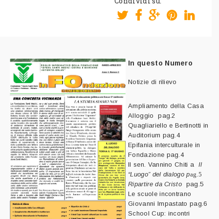
Condividi su:
In questo Numero
Notizie di rilievo
Ampliamento della Casa
Alloggio
pag.2
Quagliariello e Bertinotti in
Auditorium
pag.4
Epifania interculturale in
Fondazione
pag.4
Il sen. Vannino Chiti a
Il
“Luogo” del dialogo p
ag.5
Ripartire da Cristo
pag.5
Le scuole incontrano
Giovanni Impastato p
ag.6
School Cup: incontri