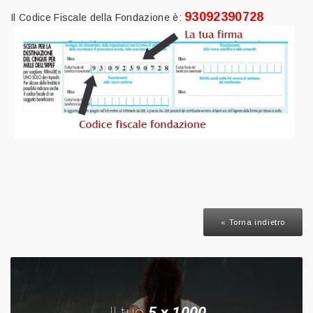
93092390728
Il Codice Fiscale della Fondazione è:
« Torna indietro
Il tuo
5
x
1000