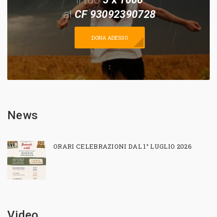
al
CF 93092390728
DONA ADESSO
News
ORARI CELEBRAZIONI DAL 1° LUGLIO 2026
Video