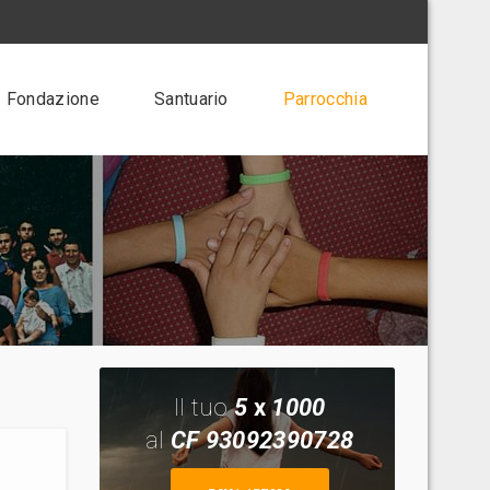
Fondazione
Santuario
Parrocchia
Il tuo
5
x
1000
al
CF 93092390728