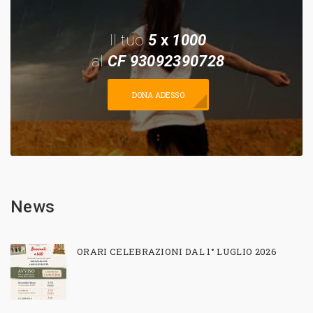
Il tuo
5
x
1000
al
CF 93092390728
DONA ADESSO
News
ORARI CELEBRAZIONI DAL 1° LUGLIO 2026