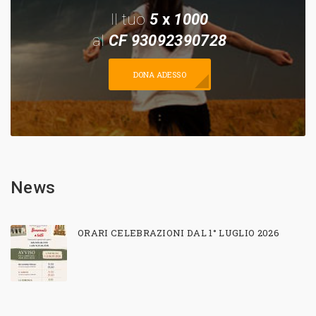
Il tuo
5
x
1000
al
CF 93092390728
DONA ADESSO
News
ORARI CELEBRAZIONI DAL 1° LUGLIO 2026