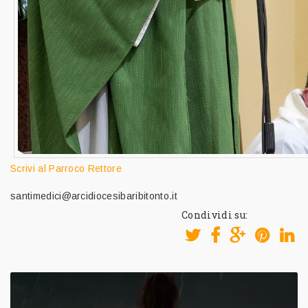
Scrivi al Parroco Rettore
santimedici@arcidiocesibaribitonto.it
Condividi su: