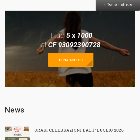
« Torna indietro
Il tuo
5
x
1000
al
CF 93092390728
DONA ADESSO
News
ORARI CELEBRAZIONI DAL 1° LUGLIO 2026