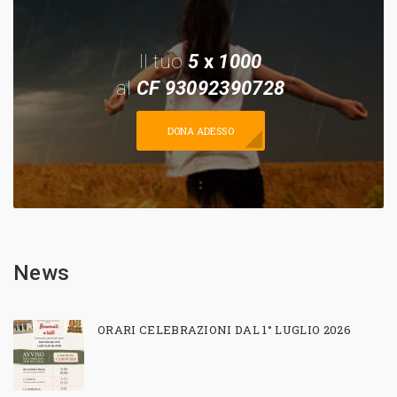
Il tuo
5
x
1000
al
CF 93092390728
DONA ADESSO
News
ORARI CELEBRAZIONI DAL 1° LUGLIO 2026