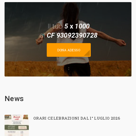
Il tuo
5
x
1000
al
CF 93092390728
DONA ADESSO
News
ORARI CELEBRAZIONI DAL 1° LUGLIO 2026