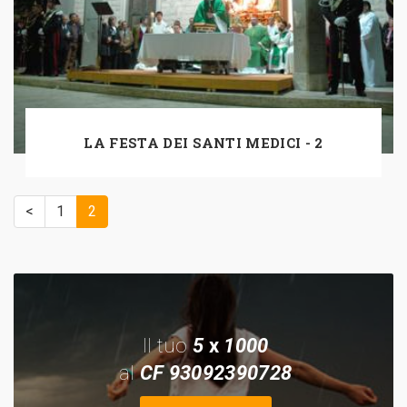
LA FESTA DEI SANTI MEDICI - 2
<
1
2
Il tuo
5
x
1000
al
CF 93092390728